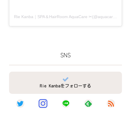
Rie Kanba｜SPA＆HairRoom AquaCare ✂(@aquacare_rie)がシェアした投稿
SNS
Rie Kanbaをフォローする