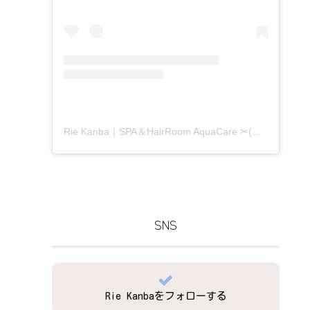
Rie Kanba｜SPA＆HairRoom AquaCare ✂(@aquacare_rie)がシェアした投稿
SNS
Rie Kanbaをフォローする