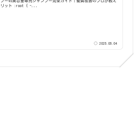
プーVS美容室専売シャンプー完全ガイド｜髪質改善のプロが教え
る違いとメリット :root { -...
2025.05.04