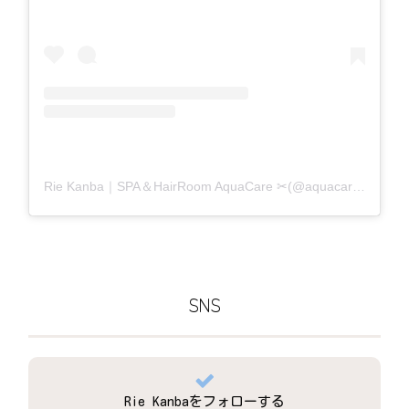
Rie Kanba｜SPA＆HairRoom AquaCare ✂(@aquacare_rie)がシェアした投稿
SNS
Rie Kanbaをフォローする