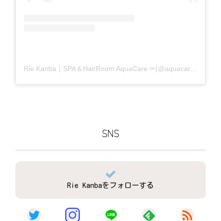
Rie Kanba｜SPA＆HairRoom AquaCare ✂(@aquacare_rie)がシェアした投稿
SNS
Rie Kanbaをフォローする