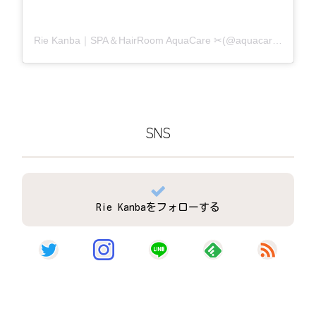
Rie Kanba｜SPA＆HairRoom AquaCare ✂(@aquacare_rie)がシェアした投稿
SNS
Rie Kanbaをフォローする