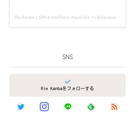
Rie Kanba｜SPA＆HairRoom AquaCare ✂(@aquacare_rie)がシェアした投稿
SNS
Rie Kanbaをフォローする