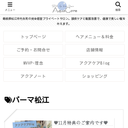
メニュー
検索
島根県松江市竹矢町の完全個室プライベートサロン。頭皮ケアと髪質改善で、健康で美しい髪を
叶えます。
トップページ
ヘアメニュー＆料金
ご予約・お問合せ
店舗情報
MVVP-理念
アクアケアBlog
アクアノート
ショッピング
パーマ松江
💗11月特典のご案内です💗
アクアケアBlog