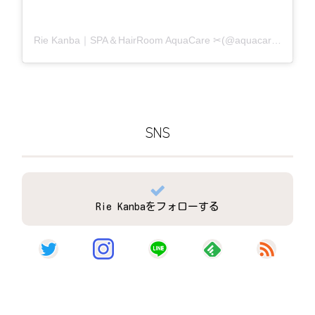
Rie Kanba｜SPA＆HairRoom AquaCare ✂(@aquacare_rie)がシェアした投稿
SNS
Rie Kanbaをフォローする