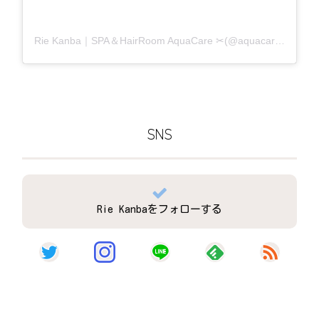
Rie Kanba｜SPA＆HairRoom AquaCare ✂(@aquacare_rie)がシェアした投稿
SNS
Rie Kanbaをフォローする