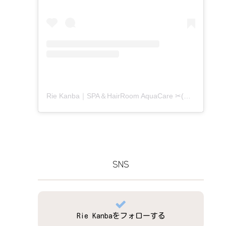
Rie Kanba｜SPA＆HairRoom AquaCare ✂(@aquacare_rie)がシェアした投稿
SNS
Rie Kanbaをフォローする