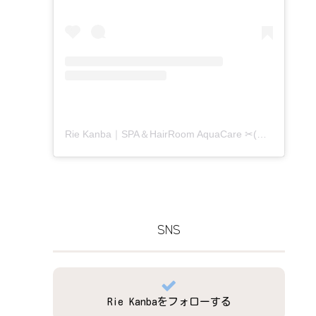
Rie Kanba｜SPA＆HairRoom AquaCare ✂(@aquacare_rie)がシェアした投稿
SNS
Rie Kanbaをフォローする