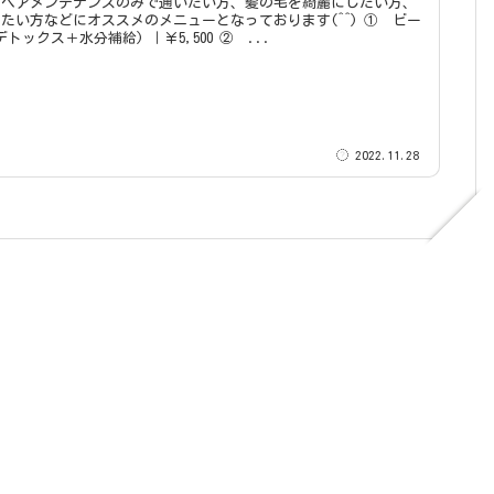
やヘアメンテナンスのみで通いたい方、髪の毛を綺麗にしたい方、
たい方などにオススメのメニューとなっております(^^) ① ビー
ワン(頭皮デトックス＋水分補給) ｜￥5,500 ② ...
2022.11.28