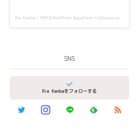
Rie Kanba｜SPA＆HairRoom AquaCare ✂(@aquacare_rie)がシェアした投稿
SNS
Rie Kanbaをフォローする