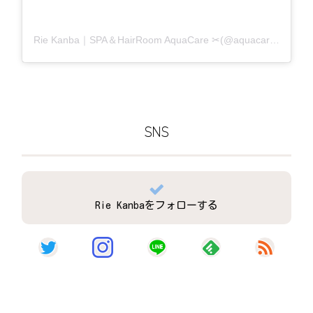
Rie Kanba｜SPA＆HairRoom AquaCare ✂(@aquacare_rie)がシェアした投稿
SNS
Rie Kanbaをフォローする