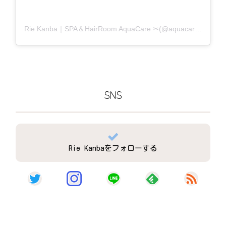
Rie Kanba｜SPA＆HairRoom AquaCare ✂(@aquacare_rie)がシェアした投稿
SNS
Rie Kanbaをフォローする