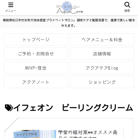
メニュー
検索
島根県松江市竹矢町の完全個室プライベートサロン。頭皮ケアと髪質改善で、健康で美しい髪を
叶えます。
トップページ
ヘアメニュー＆料金
ご予約・お問合せ
店舗情報
MVVP-理念
アクアケアBlog
アクアノート
ショッピング
イフェオン ピーリングクリーム
🌴紫外線対策🕶オススメ商
アクアケアBlog