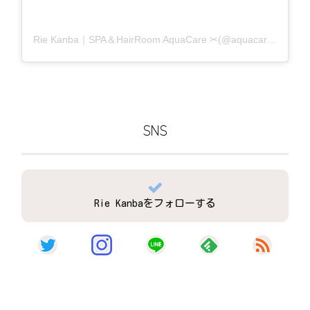
Rie Kanba｜SPA＆HairRoom AquaCare ✂(@aquacare_rie)がシェアした投稿
SNS
Rie Kanbaをフォローする