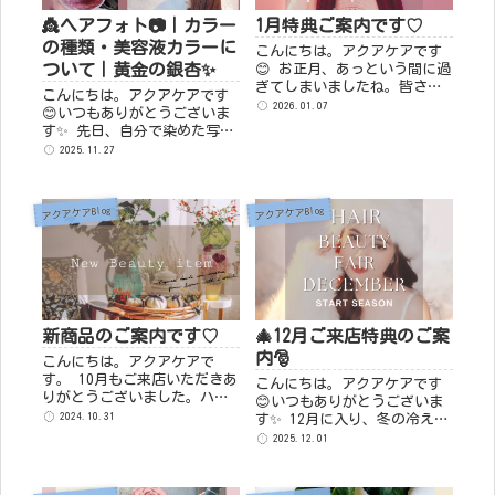
👸ヘアフォト📷｜カラー
1月特典ご案内です♡
の種類・美容液カラーに
こんにちは。アクアケアです
ついて｜黄金の銀杏✨
😊 お正月、あっという間に過
ぎてしまいましたね。皆さ
こんにちは。アクアケアです
ま、ご体調などお変わりあり
2026.01.07
😊いつもありがとうございま
ませんでしょうか？ 年末年始
す✨ 先日、自分で染めた写真
のお休み中、スマホをたくさ
と一緒に「フェアリーカクテ
2025.11.27
ん見た方も多いのではないで
ルカラー」という美容液カラ
しょうか？ ...
ーの投稿をX(旧Twitter)の方
にあげたのですが、それを
アクアケアBlog
アクアケアBlog
見...
新商品のご案内です♡
🎄12月ご来店特典のご案
内🎅
こんにちは。アクアケアで
す。 10月もご来店いただきあ
こんにちは。アクアケアです
りがとうございました。ハロ
😊いつもありがとうございま
ウィンインテリア好評でした
2024.10.31
す✨ 12月に入り、冬の冷え込
～(^^)/ ＼新商品のご案内で
みも本格的に。 温かいものが
2025.12.01
す／New Shampoo こちらは入
恋しくなる季節ですね。 年末
荷ほやほやのシャンプ...
の慌ただしさの中でも、 ご自
身を労わる時間を大切にして