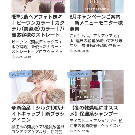
NEW♡👸ヘアフォト📷💕
8月キャンペーンご案内
｜ビーワンカラー｜カク
｜新メニューモニター様
テル(美容液)カラー｜77
募集
歳お客様のストレート
こんにちは。アクアケアです
♪ 連日の猛暑が続いておりま
ビーワン（頭皮デトックス＋
すが、お肌も心も潤いを保っ
水分補給）を使ったカラー・
てお過ごしでしょうか。 この
2025.08.08
ストレート・アロマヘッドス
時期は紫外線や冷房による乾
パのヘアフォトをご紹介。白
2026.03.06
燥、汗による毛穴の詰まりな
髪染め・髪質改善・くせ毛で
ど、髪と肌にとって過酷な環
お悩みの方に、実際の施術事
境が続きます。そんな夏のダ
例をお届けします。SPA＆
アクアケアBlog
アクアケアBlog
メージ...
HairRoom AquaCare｜アクア
ケア。
💎新商品｜シルク100%ナ
【冬の乾燥毛にオスス
イトキャップ｜新ブラシ
メ】保湿系シャンプー
アイロン
モイストキュアシャンプー 松
江市の髪質改善・ヘッドスパ
松江市の頭皮ケア&髪質改善サ
2022.12.02
ロンアクアケアより、新商品