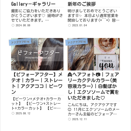
Gallery－ギャラリー
新年のご挨拶
撮影にご協力をいただきあり
明けましておめでとうござい
がとうございます♡ 随時UPさ
ます🐰✨ 本日より通常営業を
せていただきます。
開始しております(*^^*) 皆様
【Style】 ...
のご健康とご多幸をお祈り
2024.06.06
2023.01.04
し、新年のご挨拶とさせてい
ただきます。 本年もよろしく
お願い申し上げま...
アクアケアBlog
アクアケアBlog
【ビフォーアフター】メ
👸ヘアフォト📷｜フェア
テオ｜カラー｜ストレー
リーカクテルカラー(美
ト｜アクアココ｜ビーワ
容液カラー)｜白髪ぼか
ン
し｜エクソソームで賞を
いただきました♡
【ビーワン+メテオ+カラーカ
ット】 【ビーワン+ストレー
こんにちは。アクアケアです
ト+カラーカット】 【ビーワ
😊 11月にエクソソームのメー
ン+ストレート】 【ビーワン
2025.08.12
カーさん主催のビフォーアフ
+ストレート】 【ビーワン+ス
ターコンテストが開催された
2025.12.11
トレート+カラーカット】 ...
のですが、アクアケアが『特
別賞』をいただきました