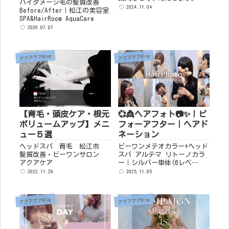
ハイダメージ毛の髪質改善
ビーワン増量サービス 水分
2024.11.04
Before/After｜松江の美容室
ケア 乾燥対策 ツヤ髪 ♥タ
SPA&HairRoom AquaCare
ンパク質補給サービス ハリ
2026.07.07
コシUP &#x...
アクアケアBlog
アクアケアBlog
【育毛・頭皮ケア・根元
💞👸ヘアフォト📷✨｜ビ
ボリュームアップ】メニ
フォーアフター｜ヘアド
ュー５選
ネーション
ヘッドスパ 育毛 松江市
ビーワンメテオカラー+ヘッド
髪質改善・ビーワンサロン
スパ アルテマ リトーノカラ
アクアケア
ー｜シルバー単体(6レベ
ル)+メテオ ストレートカット
2022.11.29
2025.11.05
ビーワンカラーカット｜根元
11レベルファッション+グレイ
カラー8レベル3：1毛先13レベ
アクアケアBlog
アクアケアBlog
ル｜...