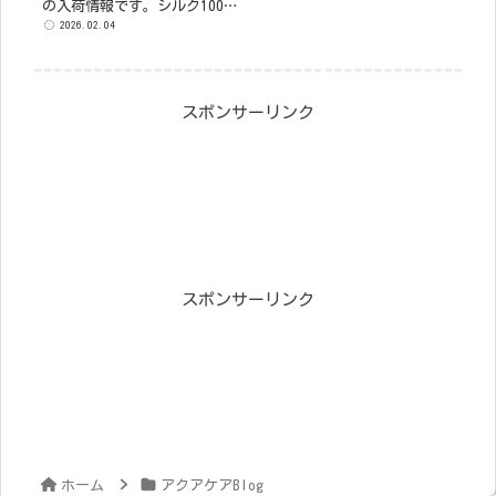
の入荷情報です。シルク100%
ナイトキャップ（3,300円）は
2026.02.04
寝ている間も美髪を守りま
す。carerise ブラシアイロン
（13,970円）はマイナスイオ
ン&遠赤外線でブロー感覚の簡
スポンサーリンク
単スタイリング。日本製で頭
皮にも優しい設計。おうちで
続ける美髪ケアをサポートし
ます。
スポンサーリンク
ホーム
アクアケアBlog