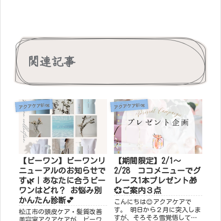
関連記事
アクアケアBlog
アクアケアBlog
【ビーワン】ビーワンリ
【期間限定】2/1～
ニューアルのお知らせで
2/28 ココメニューでグ
す🌿｜あなたに合うビー
レース1本プレゼント🎁
ワンはどれ？ お悩み別
💞ご案内３点
かんたん診断💕
こんにちは😊アクアケアで
す。 明日から２月に突入しま
松江市の頭皮ケア・髪質改善
すが、そろそろ雪覚悟してま
美容室アクアケアが、ビーワ