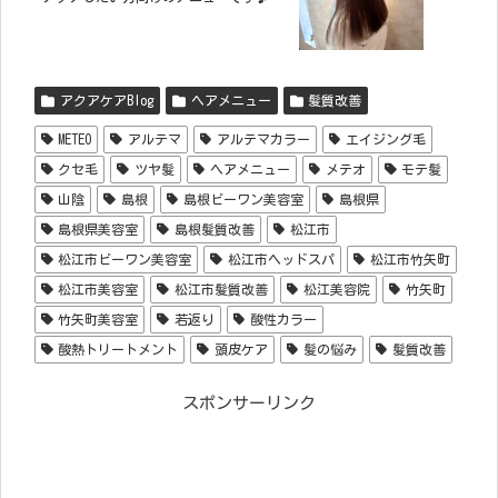
アクアケアBlog
ヘアメニュー
髪質改善
METEO
アルテマ
アルテマカラー
エイジング毛
クセ毛
ツヤ髪
ヘアメニュー
メテオ
モテ髪
山陰
島根
島根ビーワン美容室
島根県
島根県美容室
島根髪質改善
松江市
松江市ビーワン美容室
松江市ヘッドスパ
松江市竹矢町
松江市美容室
松江市髪質改善
松江美容院
竹矢町
竹矢町美容室
若返り
酸性カラー
酸熱トリートメント
頭皮ケア
髪の悩み
髪質改善
スポンサーリンク