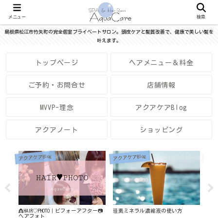
メニュー
検索
島根県松江市竹矢町の完全個室プライベートサロン。頭皮ケアと髪質改善で、健康で美しい髪を
叶えます。
トップページ
ヘアメニュー＆料金
ご予約・お問合せ
店舗情報
MVVP-理念
アクアケアBlog
アクアノート
ショッピング
アクアケアBlog
アクアケアBlog
アク
容医
👸HAIR♡PHOTO｜ビフォーアフター📷
珪素ミネラル濃縮液の使い方
202
（※
ヘアフォト
colo