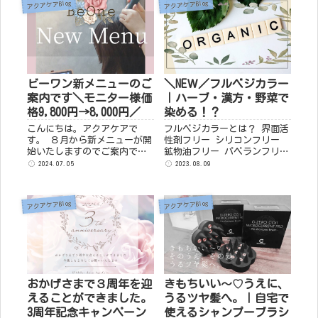
アクアケアBlog
アクアケアBlog
い...
ビーワン新メニューのご
＼NEＷ／フルベジカラー
案内です＼モニター様価
｜ハーブ・漢方・野菜で
格9,800円→8,000円／
染める！？
こんにちは。アクアケアで
フルベジカラーとは？ 界面活
す。 ８月から新メニューが開
性剤フリー シリコンフリー
始いたしますのでご案内です
鉱物油フリー パベランフリー
♬ ビーワンから登場しまし
アルコールフリー 香料フリー
2024.07.05
2023.08.09
た、頭皮洗浄専用の〖アクア
髪と地肌に優しい成分が入っ
ココ〗を１本全部使用した施
たグレイカラー ハーブや
術となります。 〖施術の流
漢...
アクアケアBlog
アクアケアBlog
れ〗 ・...
おかげさまで３周年を迎
きもちいい～♡うえに、
えることができました。
うるツヤ髪へ。｜自宅で
3周年記念キャンペーン
使えるシャンプーブラシ