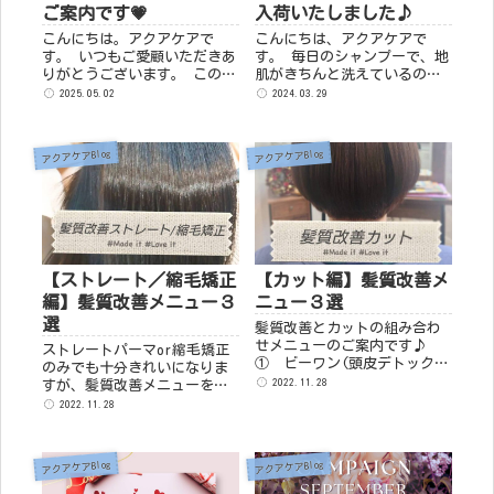
ご案内です💗
入荷いたしました♪
こんにちは。アクアケアで
こんにちは、アクアケアで
す。 いつもご愛顧いただきあ
す。 毎日のシャンプーで、地
りがとうございます。 この度
肌がきちんと洗えているのか
2025年5月1日でアクアケアは
不安になったり、気になった
2025.05.02
2024.03.29
３周年を迎えることができま
ことはありませんか？かゆい
した。4年目に突入です。 い
時や、しっかり洗いたい時
つも支えていただいている皆
も、手が疲れたり面倒くさく
アクアケアBlog
アクアケアBlog
様のおかげです。心か...
なってしまったり。 そこでで
すね！！最...
【ストレート／縮毛矯正
【カット編】髪質改善メ
編】髪質改善メニュー３
ニュー３選
選
髪質改善とカットの組み合わ
せメニューのご案内です♪
ストレートパーマor縮毛矯正
① ビーワン(頭皮デトックス
のみでも十分きれいになりま
＋水分補給)＋カット ｜
2022.11.28
すが、髪質改善メニューを取
￥7,300 ③ ビーワン(頭皮デ
り入れていただくと効果が長
2022.11.28
トックス＋水分補給)＋髪質改
持ちいたします(^^) ① ビー
善トリートメント(メテオ)＋
ワン(頭皮デトックス＋水分補
カ...
給)＋ストレートor縮毛矯正
アクアケアBlog
アクアケアBlog
(カット込み) ...