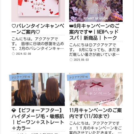
♡バレンタインキャンペ
👑9月キャンペーンのご
ーンご案内♡
案内です❤｜NEWヘッド
スパ｜新商品｜トーク
こんにちは。アクアケアで
す。 皆様に日頃の感謝を込め
こんにちは😊アクアケアで
て、2月のバレンタインキャン
す。 9月になっても、まだま
ペーンのお知らせです♪ ♡ヘ
2024.02.08
だ厳しい暑さが続いています
ッドスパ
が、皆様お元気でお過ごしで
2025.09.03
￥3,500→￥2,000(２/29ま
しょうか？この時期は体調管
で) ♡エクソソーム※２回目
理が特に大変ですよね。どう
以降の方 全顔￥8,800 ...
ぞ無理をせず、しっかりと水
アクアケアBlog
アクアケアBlog
分補給をして体を労わって
く...
💎【ビフォーアフター】
11月キャンペーンのご案
ハイダメージ毛・敏感肌
内です(11/30まで)
｜ビーワン＋ストレート
こんにちは。アクアケアです
＋カラー
♬ １１月のキャンペーンをご
案内させていただきます。 ♥