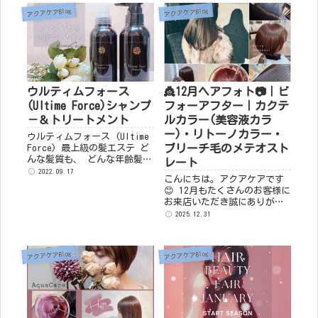
(*^▽^*)✨ ...
アクアケアBlog
アクアケアBlog
ウルティムフォース
👸12月ヘアフォト📷｜ビ
(Ultime Force)シャンプ
フォーアフター｜カクテ
－＆トリートメント
ルカラー(美容液カラ
ー)・リトーノカラー・
ウルティムフォース (Ultime
ブリーチ毛のメテオスト
Force) 最上級の髪エステ ど
んな髪質も、 どんな年齢髪も
レート
芯から美しくなれる 髪の芯ま
2022.09.17
こんにちは。アクアケアです
で保湿成分を浸透させ、ふん
😊 12月もたくさんのお客様に
わりとした美しい髪をキープ
お来店いただき誠にありがと
します。ダメージケア...
うございました。 今年最後の
2025.12.31
ヘアフォトとなります😊 【ビ
ーワンカラーカット】 クセ
毛...
アクアケアBlog
アクアケアBlog