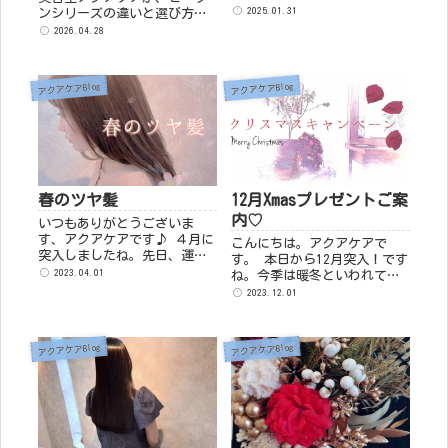
す⛄ 皆さま引き続き体調等に
2025.01.31
ンシリーズの違いと選び方を
気を付けてお過ごしください
わかりやすくご紹介。頭皮の
2026.04.28
ね。 この時期は寒さで血行が
ベタつき、乾燥、広がり、ま
悪くなるため、春に向け...
とまり、ツヤ出しなど、髪と
頭皮のお悩み別におすすめア
アクアケアBlog
アクアケアBlog
イテムをまとめました。
春のツヤ髪
12月Xmasプレゼントご案
内♡
いつもありがとうございま
す、アクアケアです♪ ４月に
こんにちは。アクアケアで
突入しましたね。先日、運転
す。 本日から12月突入！です
中に綺麗な桜と出会いました
2023.04.01
ね。今季は暖冬といわれてい
ので、停車し、パシャリ🌸 春
ますが、底冷えするような寒
2023.12.01
ですねぇ🌸 そして春は心機一
い日が多くなってきましたの
転！...
で皆様お体に気を付けてお過
ごしください。 12月は髪も心
アクアケアBlog
アクアケアBlog
も体も、スッキリ綺麗にリフ
レッ...